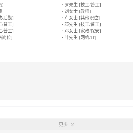
员]
· 罗先生 [技工/普工]
师]
· 刘女士 [教师]
政/后勤]
· 卢女士 [其他职位]
工/普工]
· 邓先生 [技工/普工]
工/普工]
· 邓女士 [家政/保安]
售岗位]
· 叶先生 [网络/IT]
更多