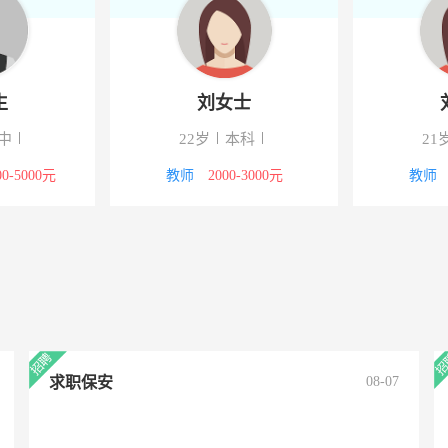
罗先生
刘女士
50岁
高中
22岁
本科
工/普工
4000-5000元
教师
2000-3000元
求职保安
08-07