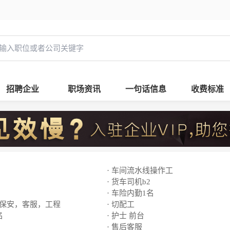
招聘企业
职场资讯
一句话信息
收费标准
· 车间流水线操作工
· 货车司机b2
· 车险内勤1名
，保安，客服，工程
· 切配工
名
· 护士 前台
· 售后客服