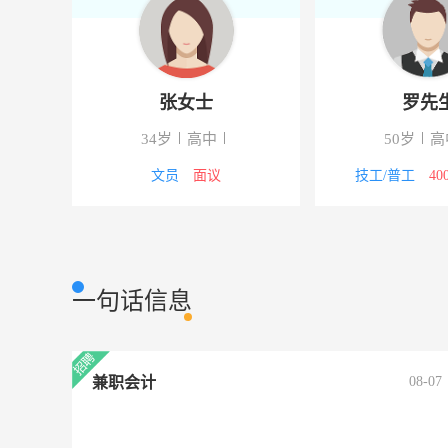
吴先生
张女士
8岁
大专
34岁
高中
后勤
4000-5000元
文员
面议
技
一句话信息
兼职会计
08-07