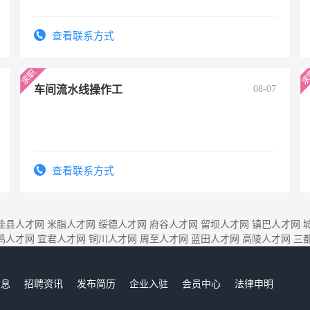
查看联系方式
车间流水线操作工
08-07
查看联系方式
佳县人才网
米脂人才网
绥德人才网
府谷人才网
留坝人才网
镇巴人才网
鸡人才网
宜君人才网
铜川人才网
周至人才网
蓝田人才网
高陵人才网
三
信息
招聘资讯
发布简历
企业入驻
会员中心
法律申明
们