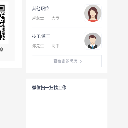
其他职位
卢女士
·
大专
技工/普工
邓先生
·
高中
息
查看更多简历
微信扫一扫找工作